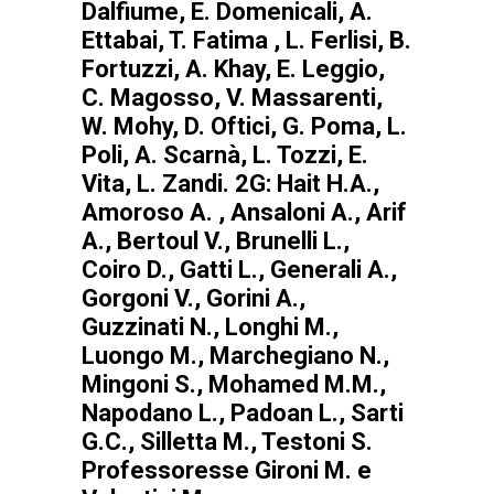
Dalfiume, E. Domenicali,
A.
Ettabai, T. Fatima , L. Ferlisi,
B.
Fortuzzi, A. Khay, E. Leggio,
C. Magosso, V. Massarenti,
W. Mohy, D. Oftici, G. Poma,
L.
Poli, A. Scarnà,
L. Tozzi, E.
Vita, L. Zandi. 2G:
Hait H.A.,
Amoroso A. ,
Ansaloni A., Arif
A., Bertoul
V., Brunelli L.,
Coiro D., Gatti
L., Generali A.,
Gorgoni V.,
Gorini A.,
Guzzinati N., Longhi
M.,
Luongo M., Marchegiano
N.,
Mingoni S., Mohamed M.
M.,
Napodano L., Padoan L.,
Sarti
G.C., Silletta M., Testoni
S.
Professoresse Gironi M. e