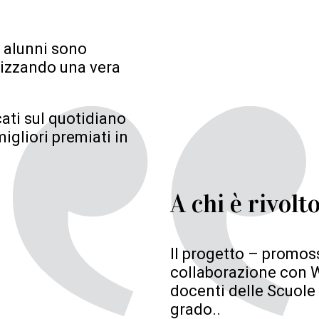
li alunni sono
alizzando una vera
cati sul quotidiano
migliori premiati in
A chi è rivolt
Il progetto – promoss
collaborazione con W
docenti delle Scuole 
grado..