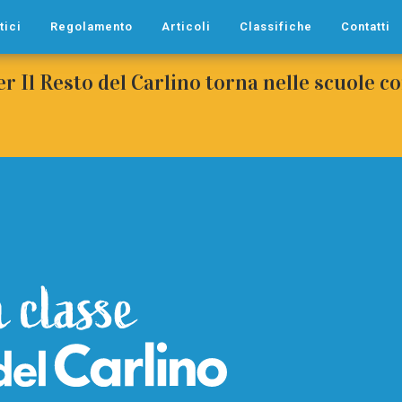
tici
Regolamento
Articoli
Classifiche
Contatti
per Il Resto del Carlino torna nelle scuole 