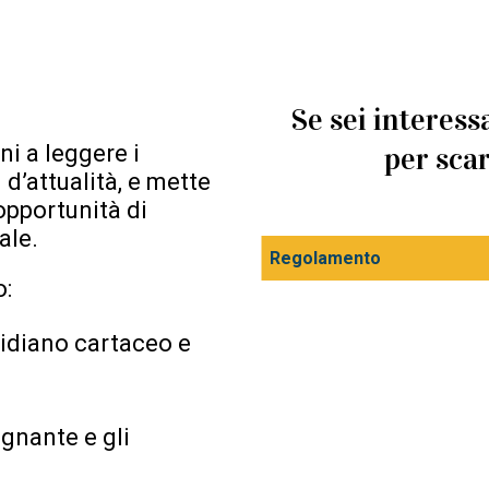
Se sei interes
nni a leggere i
per sca
d’attualità, e mette
’opportunità di
ale.
Regolamento
o:
tidiano cartaceo e
egnante e gli