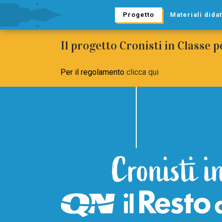
Progetto
Materiali didat
Il progetto Cronisti in Classe 
Per il regolamento
clicca qui