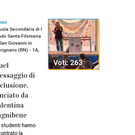
mini
uola Secondaria di I
ado Santa Filomena
 San Giovanni in
rignano (RN) - 1A,
Voti: 263
uel
essaggio di
nclusione.
anciato da
alentina
agnibene
i studenti hanno
contrato la