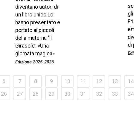
sc
diventano autori di
gli
un libro unico Lo
Fr
hanno presentato e
em
portato ai piccoli
di
della materna ‘Il
di
Girasole’: «Una
giornata magica»
Ed
Edizione 2025-2026
6
7
8
9
10
11
12
13
14
26
27
28
29
30
31
32
33
34