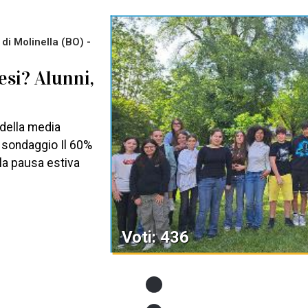
di Molinella (BO) -
esi? Alunni,
 della media
un sondaggio Il 60%
lla pausa estiva
Voti: 436