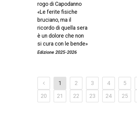
rogo di Capodanno
«Le ferite fisiche
bruciano, ma il
ricordo di quella sera
è un dolore che non
si cura con le bende»
Edizione 2025-2026
1
2
3
4
5
20
21
22
23
24
25