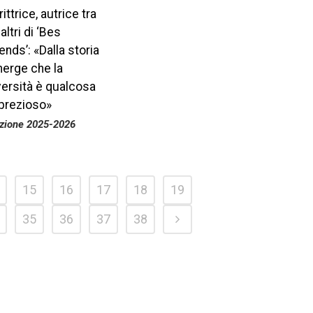
rittrice, autrice tra
 altri di ‘Bes
iends’: «Dalla storia
erge che la
versità è qualcosa
 prezioso»
izione 2025-2026
15
16
17
18
19
35
36
37
38