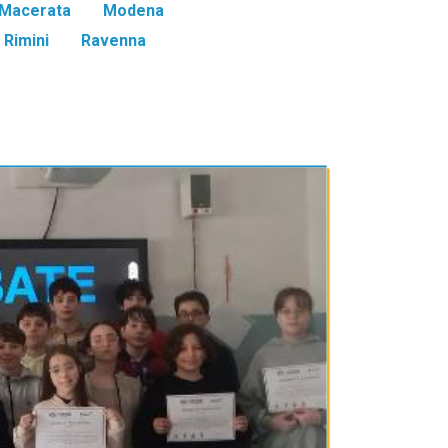
Macerata
Modena
Rimini
Ravenna