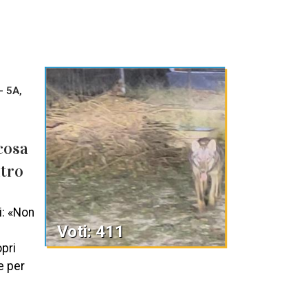
- 5A,
 cosa
ntro
i: «Non
Voti: 411
opri
e per