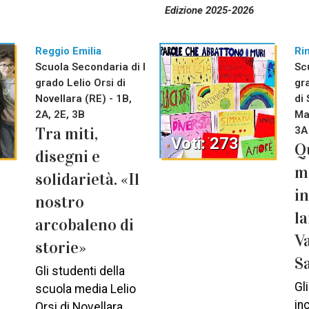
Edizione 2025-2026
Reggio Emilia
Ri
Scuola Secondaria di I
Sc
grado Lelio Orsi di
gr
Novellara (RE) - 1B,
di
2A, 2E, 3B
Ma
Tra miti,
3A
Voti: 273
Q
disegni e
m
solidarietà. «Il
i
nostro
l
arcobaleno di
V
storie»
S
Gli studenti della
Gl
scuola media Lelio
in
Orsi di Novellara