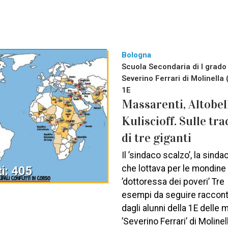
Bologna
Scuola Secondaria di I grado
Severino Ferrari di Molinella 
1E
Massarenti, Altobell
Kuliscioff. Sulle tra
di tre giganti
Il ’sindaco scalzo’, la sinda
che lottava per le mondine 
i: 405
’dottoressa dei poveri’ Tre
esempi da seguire raccont
dagli alunni della 1E delle 
’Severino Ferrari’ di Molinel