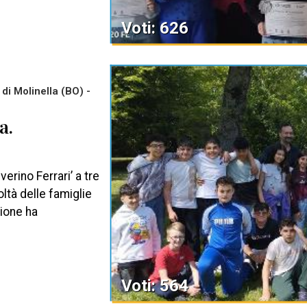
Voti: 626
di Molinella (BO) -
a.
verino Ferrari’ a tre
oltà delle famiglie
zione ha
Voti: 564