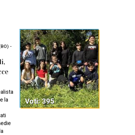
(BO) -
i,
cce
calista
e la
Voti: 395
ati
medie
la