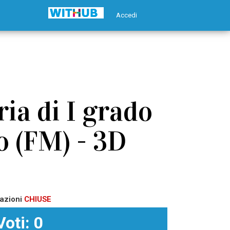
Accedi
ia di I grado
o (FM) - 3D
azioni
CHIUSE
Voti: 0