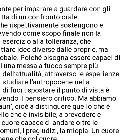
ente per imparare a guardare con gli
tratta di un confronto orale
che rispettivamente sostengono e
avendo come scopo finale non la
 esercizio alla tolleranza, che
tare idee diverse dalle proprie, ma
lobale. Poiché bisogna essere capaci di
di una messa a fuoco sempre più
ell’attualità, attraverso le esperienze
 studiare l’antropocene nella
i fuori: spostare il punto di vista è
vendo il pensiero critico. Ma abbiamo
uri’, cioè a distinguere quello che è
lo che è invisibile, a prevedere e
 cuore capace di andare oltre le
comuni, i pregiudizi, la miopia. Un cuore
 bene che col cuore.