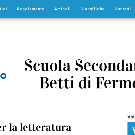
tici
Regolamento
Articoli
Classifiche
Contatti
Scuola Secondar
Betti di Ferm
Vot
r la letteratura