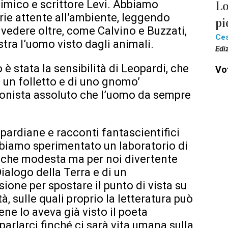
himico e scrittore Levi. Abbiamo
Lo
arie attente all’ambiente, leggendo
pi
 vedere oltre, come Calvino e Buzzati,
Ce
stra l’uomo visto dagli animali.
Edi
 è stata la sensibilità di Leopardi, che
Vot
 un folletto e di uno gnomo’
gonista assoluto che l’uomo da sempre
pardiane e racconti fantascientifici
bbiamo sperimentato un laboratorio di
alche modesta ma per noi divertente
Dialogo della Terra e di un
asione per spostare il punto di vista su
à, sulle quali proprio la letteratura può
ene lo aveva già visto il poeta
arlarci finché ci sarà vita umana sulla