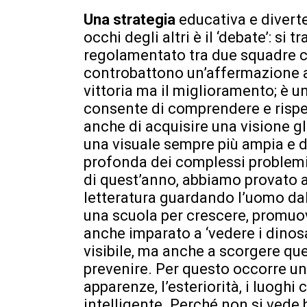
Una strategia
educativa e divert
occhi degli altri è il ‘debate’: si 
regolamentato tra due squadre 
controbattono un’affermazione 
vittoria ma il miglioramento; è un
consente di comprendere e rispet
anche di acquisire una visione g
una visuale sempre più ampia e 
profonda dei complessi problemi d
di quest’anno, abbiamo provato a
letteratura guardando l’uomo dal d
una scuola per crescere, promuo
anche imparato a ‘vedere i dinosa
visibile, ma anche a scorgere quel
prevenire. Per questo occorre un
apparenze, l’esteriorità, i luoghi 
intelligente. Perché non si vede