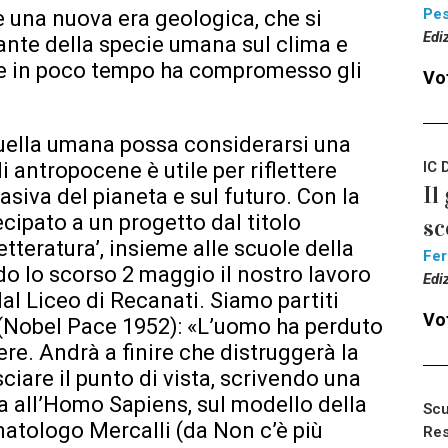
Pe
 una nuova era geologica, che si
Edi
ante della specie umana sul clima e
che in poco tempo ha compromesso gli
Vot
uella umana possa considerarsi una
IC 
i antropocene è utile per riflettere
Il
vasiva del pianeta e sul futuro. Con la
cipato a un progetto dal titolo
sc
etteratura’, insieme alle scuole della
Fer
o lo scorso 2 maggio il nostro lavoro
Edi
dal Liceo di Recanati. Siamo partiti
Vot
 (Nobel Pace 1952): «L’uomo ha perduto
ere. Andrà a finire che distruggerà la
iare il punto di vista, scrivendo una
a all’Homo Sapiens, sul modello della
Scu
matologo Mercalli (da Non c’è più
Res