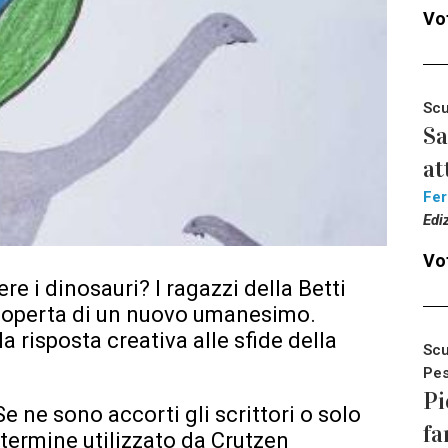
Vot
Scu
Sa
at
Fer
Edi
Vot
re i dinosauri? I ragazzi della Betti
scoperta di un nuovo umanesimo.
a risposta creativa alle sfide della
Scu
Pes
Pi
e ne sono accorti gli scrittori o solo
fa
 termine utilizzato da Crutzen