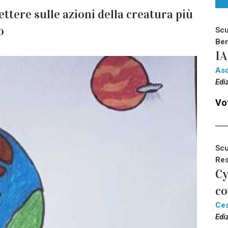
ettere sulle azioni della creatura più
o
Scu
Ben
IA
Asc
Edi
Vot
Scu
Res
Cy
co
Ce
Edi