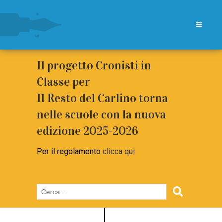
Il progetto Cronisti in
Classe per
Il Resto del Carlino torna
nelle scuole con la nuova
edizione 2025-2026
Per il regolamento
clicca qui