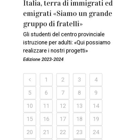
Italia, terra di immigrati ed
emigrati «Siamo un grande
gruppo di fratelli»
Gli studenti del centro provinciale
istruzione per adulti: «Qui possiamo
realizzare i nostri progetti»
Edizione 2023-2024
1
2
3
4
5
6
7
8
9
10
11
12
13
14
15
16
17
18
19
20
21
22
23
24