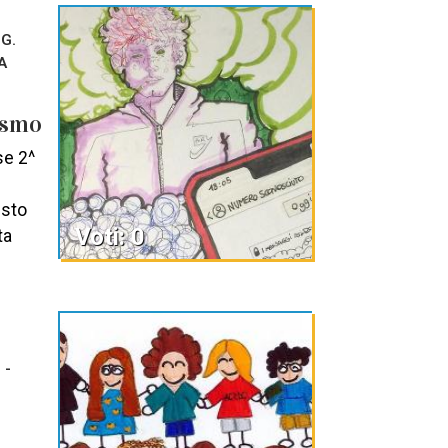
 G.
2A
ismo
se 2^
esto
Voti: 0
ta
 -