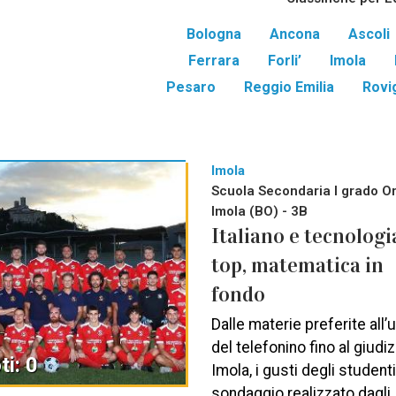
Bologna
Ancona
Ascoli
Ferrara
Forli’
Imola
Pesaro
Reggio Emilia
Rovi
Imola
Scuola Secondaria I grado Ors
Imola (BO) - 3B
Italiano e tecnologi
top, matematica in
fondo
Dalle materie preferite all’
del telefonino fino al giudi
ti: 0
Imola, i gusti degli studenti
sondaggio realizzato dagli