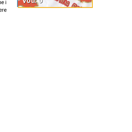
Voti: 0
e i
iere