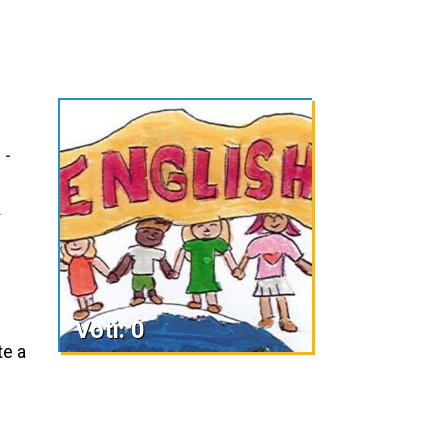
 -
n
Voti: 0
te a