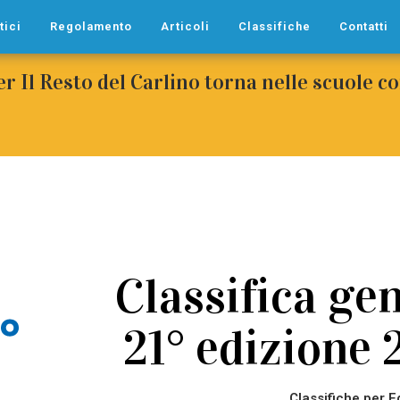
tici
Regolamento
Articoli
Classifiche
Contatti
per Il Resto del Carlino torna nelle scuole 
Classifica gen
21° edizione
Classifiche per E