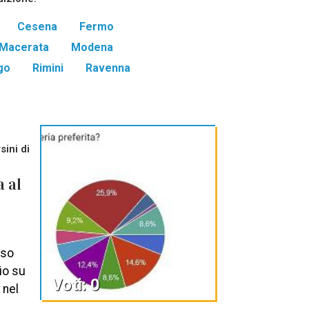
Cesena
Fermo
Macerata
Modena
go
Rimini
Ravenna
ini di
a al
uso
zio su
Voti: 0
 nel