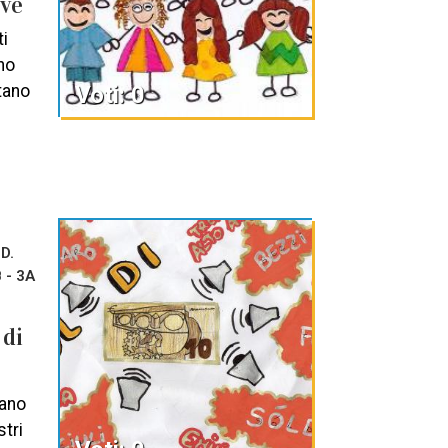
ive
i
no
tano
Voti: 0
D.
B - 3A
 di
iano
stri