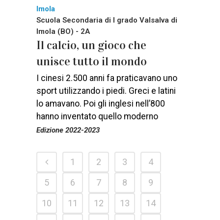
Imola
Scuola Secondaria di I grado Valsalva di
Imola (BO) - 2A
Il calcio, un gioco che
unisce tutto il mondo
I cinesi 2.500 anni fa praticavano uno
sport utilizzando i piedi. Greci e latini
lo amavano. Poi gli inglesi nell’800
hanno inventato quello moderno
Edizione 2022-2023
1
2
3
4
5
6
7
8
9
10
11
12
13
14