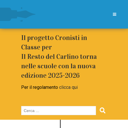
Il progetto Cronisti in
Classe per
Il Resto del Carlino torna
nelle scuole con la nuova
edizione 2025-2026
Per il regolamento
clicca qui