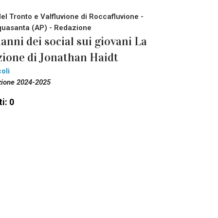
del Tronto e Valfluvione di Roccafluvione -
uasanta (AP) - Redazione
danni dei social sui giovani La
zione di Jonathan Haidt
oli
zione 2024-2025
i: 0