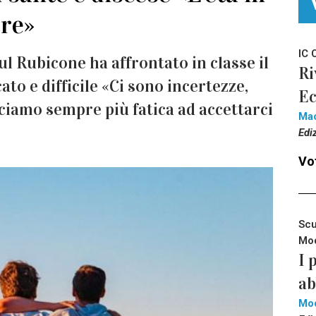
ore»
IC 
l Rubicone ha affrontato in classe il
Ri
to e difficile «Ci sono incertezze,
Ec
cciamo sempre più fatica ad accettarci
Mac
Edi
Vot
Scu
Mod
I 
ab
Mo