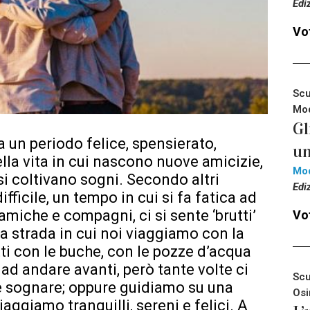
Edi
Vot
Scu
Mod
Gl
 un periodo felice, spensierato,
un
ella vita in cui nascono nuove amicizie,
Mo
i coltivano sogni. Secondo altri
Edi
ficile, un tempo in cui si fa fatica ad
amiche e compagni, ci si sente ‘brutti’
Vot
a strada in cui noi viaggiamo con la
ti con le buche, con le pozze d’acqua
a ad andare avanti, però tante volte ci
Scu
 e sognare; oppure guidiamo su una
Osi
aggiamo tranquilli, sereni e felici. A