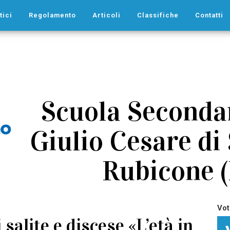
tici
Regolamento
Articoli
Classifiche
Contatti
Scuola Secondar
Giulio Cesare di
Rubicone (
Vot
salite e discese «L’età in