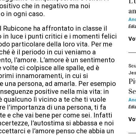
L’
 positivo che in negativo ma noi
an
lo in ogni caso.
An
Edi
 Rubicone ha affrontato in classe il
n luce i punti critici e i momenti felici
Vot
odo particolare della loro vita. Per me
ché è il periodo in cui veniamo a
to, l’amore. L’amore è un sentimento
Scu
e volte ci colpisce alle spalle, ed è
Jes
 primi innamoramenti, in cui si
Pi
te una persona, ad amarla. Per esempio
Se
nseguenze positive nella mia vita: in
è qualcuno lì vicino a te che ti vuole
An
ire l’importanza di una persona, ti fa
Edi
e e che vai bene per come sei. Infatti
Vot
ncertezze, l’autostima si abbassa e noi
cettarci e l’amore penso che abbia un