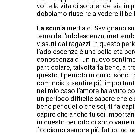
volte la vita ci sorprende, sia in
dobbiamo riuscire a vedere il bel
La scuola
media di Savignano sul
tema dell’adolescenza, mettendo i
vissuti dai ragazzi in questo peri
l’adolescenza è una bella età per
conoscenza di un nuovo sentimen
particolare, talvolta fa bene, altr
questo il periodo in cui ci sono i
comincia a sentire più importan
nel mio caso l’amore ha avuto co
un periodo difficile sapere che c’
bene per quello che sei, ti fa cap
capire che anche tu sei important
in questo periodo ci sono varie i
facciamo sempre più fatica ad ac