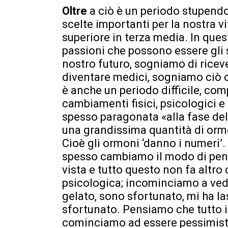
Oltre
a ciò è un periodo stupendo
scelte importanti per la nostra vit
superiore in terza media. In quest
passioni che possono essere gli s
nostro futuro, sogniamo di riceve
diventare medici, sogniamo ciò ch
è anche un periodo difficile, com
cambiamenti fisici, psicologici 
spesso paragonata «alla fase dell
una grandissima quantità di ormo
Cioè gli ormoni ‘danno i numeri’
spesso cambiamo il modo di pensar
vista e tutto questo non fa altr
psicologica; incominciamo a veder
gelato, sono sfortunato, mi ha la
sfortunato. Pensiamo che tutto il 
cominciamo ad essere pessimist