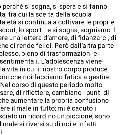
 perché si sogna, si spera e si fanno
a, tra cui la scelta della scuola
a età si continua a coltivare le proprie
cout, lo sport… e si sogna, sogniamo il
re una lettera d’amore, di fidanzarci, di
e ci rende felici. Però dall’altra parte
plesso, pieno di trasformazioni e
e sentimentali. L’adolescenza viene
a vita in cui il nostro corpo produce
ni che noi facciamo fatica a gestire.
. Nel corso di questo periodo molto
e, di riflettere, cambiano i punti di
o che aumentare la propria confusione
e il male in tutto; mi è caduto il
sciato un ricordino un piccione, sono
male si riversi su di noi e infatti
i.