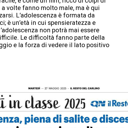
acile, è come un film, ricco di colpi di
 a volte fanno molto male, ma è qui
lzarsi. L’adolescenza è formata da
elici; è un’età in cui spensieratezza e
 l’adolescenza non potrà mai essere
fficile. Le difficoltà fanno parte della
gio e la forza di vedere il lato positivo