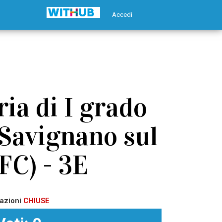
Accedi
ia di I grado
 Savignano sul
FC) - 3E
azioni
CHIUSE