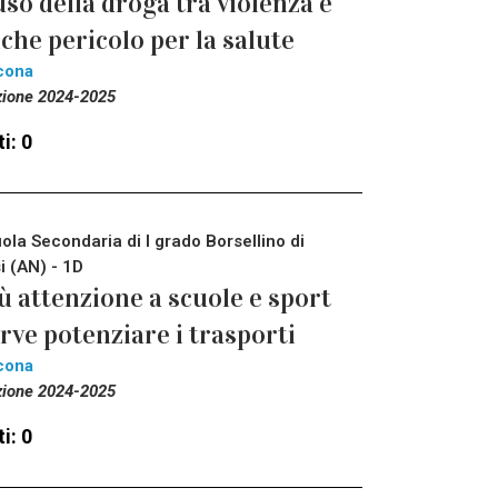
uso della droga tra violenza e
che pericolo per la salute
cona
zione 2024-2025
i: 0
ola Secondaria di I grado Borsellino di
i (AN) - 1D
ù attenzione a scuole e sport
rve potenziare i trasporti
cona
zione 2024-2025
i: 0