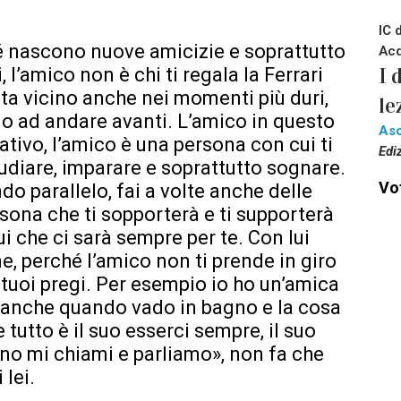
IC 
é nascono nuove amicizie e soprattutto
Acq
I 
 l’amico non è chi ti regala la Ferrari
sta vicino anche nei momenti più duri,
le
 solo ad andare avanti. L’amico in questo
Asc
tivo, l’amico è una persona con cui ti
Edi
tudiare, imparare e soprattutto sognare.
Vot
do parallelo, fai a volte anche delle
sona che ti sopporterà e ti supporterà
ui che ci sarà sempre per te. Con lui
e, perché l’amico non ti prende in giro
 i tuoi pregi. Per esempio io ho un’amica
to anche quando vado in bagno e la cosa
 tutto è il suo esserci sempre, il suo
gno mi chiami e parliamo», non fa che
 lei.