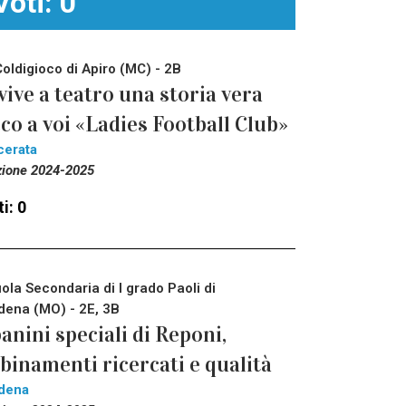
Voti: 0
Coldigioco di Apiro (MC) - 2B
vive a teatro una storia vera
co a voi «Ladies Football Club»
erata
zione 2024-2025
i: 0
ola Secondaria di I grado Paoli di
ena (MO) - 2E, 3B
panini speciali di Reponi,
binamenti ricercati e qualità
dena