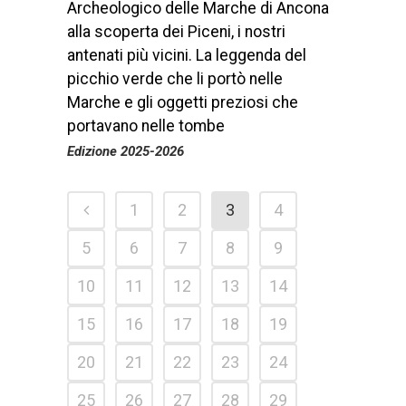
Archeologico delle Marche di Ancona
alla scoperta dei Piceni, i nostri
antenati più vicini. La leggenda del
picchio verde che li portò nelle
Marche e gli oggetti preziosi che
portavano nelle tombe
Edizione 2025-2026
1
2
3
4
5
6
7
8
9
10
11
12
13
14
15
16
17
18
19
20
21
22
23
24
25
26
27
28
29