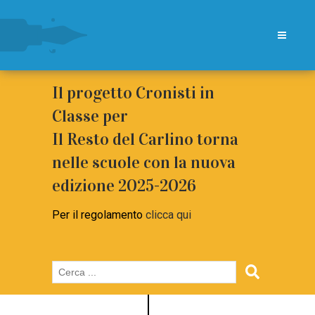
Il progetto Cronisti in
Classe per
Il Resto del Carlino torna
nelle scuole con la nuova
edizione 2025-2026
Per il regolamento
clicca qui