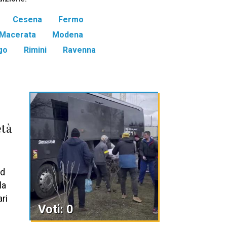
Cesena
Fermo
Macerata
Modena
go
Rimini
Ravenna
età
ed
la
ari
Voti: 0