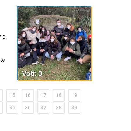
^ C
ate
Voti: 0
15
16
17
18
19
35
36
37
38
39