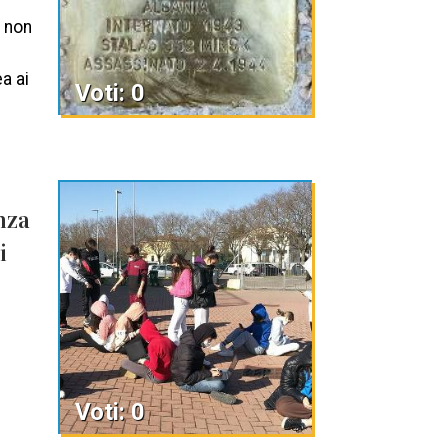
 non
a ai
Voti: 0
nza
i
Voti: 0