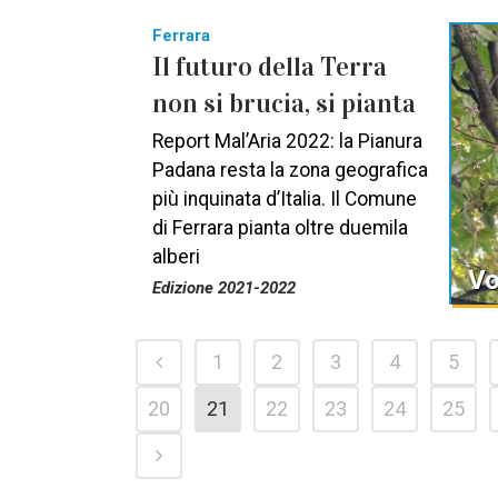
Ferrara
Il futuro della Terra
non si brucia, si pianta
Report Mal’Aria 2022: la Pianura
Padana resta la zona geografica
più inquinata d’Italia. Il Comune
di Ferrara pianta oltre duemila
alberi
Vo
Edizione 2021-2022
1
2
3
4
5
20
21
22
23
24
25