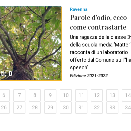
Ravenna
Parole d’odio, ecco
come contrastarle
Una ragazza della classe 3
della scuola media ‘Mattei’
racconta di un laboratorio
offerto dal Comune sull’“h
speech”
ti: 0
Edizione 2021-2022
6
7
8
9
10
11
12
13
14
26
27
28
29
30
31
32
33
34