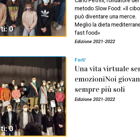
Carlo Petrini, fondatore del
metodo Slow Food: «Il cibo
può diventare una merce.
Meglio la dieta mediterrane
ti: 0
fast food»
Edizione 2021-2022
Forli'
Una vita virtuale se
emozioniNoi giovan
sempre più soli
Edizione 2021-2022
ti: 0