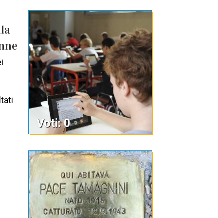
lla
enne
i
tati
Voti: 0