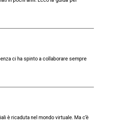
ati in pochi anni. Ecco la ’guida’ per
rienza ci ha spinto a collaborare sempre
ciali è ricaduta nel mondo virtuale. Ma c’è