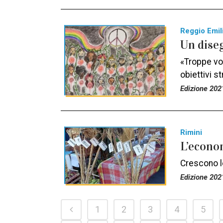
Reggio Emil
Un diseg
«Troppe vol
obiettivi s
Edizione 202
Rimini
L’econo
Crescono le
Edizione 202
1
2
3
4
5