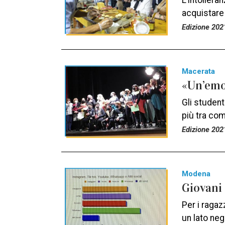
L’intollera
acquistare 
Edizione 202
Macerata
«Un’emo
Gli student
più tra co
Edizione 202
Modena
Giovani 
Per i ragaz
un lato neg