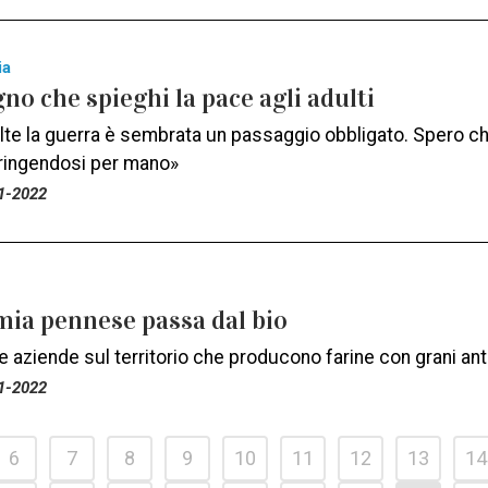
ia
no che spieghi la pace agli adulti
te la guerra è sembrata un passaggio obbligato. Spero che
tringendosi per mano»
1-2022
mia pennese passa dal bio
 aziende sul territorio che producono farine con grani anti
1-2022
6
7
8
9
10
11
12
13
14