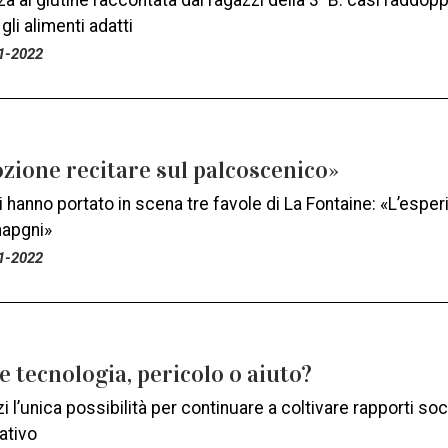
nza al glutine raccontata dai ragazzi della 3ªB: casi raddoppi
gli alimenti adatti
1-2022
zione recitare sul palcoscenico»
i hanno portato in scena tre favole di La Fontaine: «L’espe
mapgni»
1-2022
e tecnologia, pericolo o aiuto?
zi l’unica possibilità per continuare a coltivare rapporti so
ativo