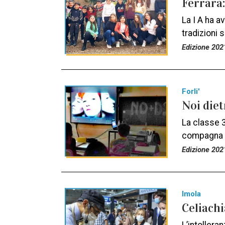
Ferrara:
La I A ha a
tradizioni 
Edizione 202
Forli'
Noi diet
La classe 3
compagna 
Edizione 202
Imola
Celiachi