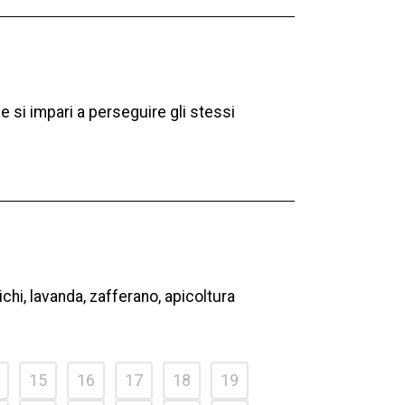
 si impari a perseguire gli stessi
chi, lavanda, zafferano, apicoltura
15
16
17
18
19