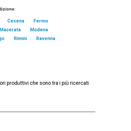
dizione:
Cesena
Fermo
Macerata
Modena
go
Rimini
Ravenna
i produttivi che sono tra i più ricercati